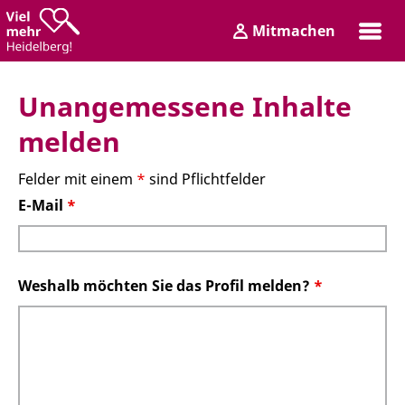
Zum
Zum
Mitmachen
Inhalt
Hauptmenü
Login
Unangemessene Inhalte
melden
Felder mit einem
*
sind Pflichtfelder
E-Mail
*
Weshalb möchten Sie das Profil melden?
*