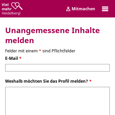
Zum
Zum
Mitmachen
Inhalt
Hauptmenü
Login
Unangemessene Inhalte
melden
Felder mit einem
*
sind Pflichtfelder
E-Mail
*
Weshalb möchten Sie das Profil melden?
*