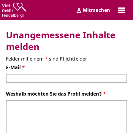
Zum
Zum
Mitmachen
Inhalt
Hauptmenü
Login
Unangemessene Inhalte
melden
Felder mit einem
*
sind Pflichtfelder
E-Mail
*
Weshalb möchten Sie das Profil melden?
*