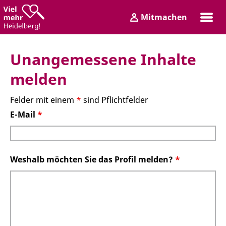
Zum
Zum
Mitmachen
Inhalt
Hauptmenü
Login
Unangemessene Inhalte
melden
Felder mit einem
*
sind Pflichtfelder
E-Mail
*
Weshalb möchten Sie das Profil melden?
*