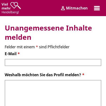
Zum
Zum
Mitmachen
Inhalt
Hauptmenü
Login
Unangemessene Inhalte
melden
Felder mit einem
*
sind Pflichtfelder
E-Mail
*
Weshalb möchten Sie das Profil melden?
*