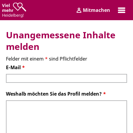
Zum
Zum
Mitmachen
Inhalt
Hauptmenü
Login
Unangemessene Inhalte
melden
Felder mit einem
*
sind Pflichtfelder
E-Mail
*
Weshalb möchten Sie das Profil melden?
*