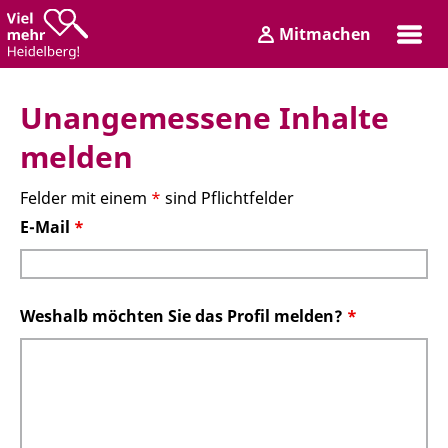
Zum
Zum
Mitmachen
Inhalt
Hauptmenü
Login
Unangemessene Inhalte
melden
Felder mit einem
*
sind Pflichtfelder
E-Mail
*
Weshalb möchten Sie das Profil melden?
*