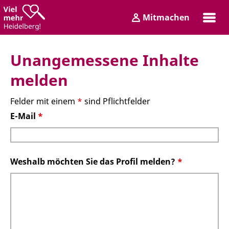
Zum
Zum
Mitmachen
Inhalt
Hauptmenü
Login
Unangemessene Inhalte
melden
Felder mit einem
*
sind Pflichtfelder
E-Mail
*
Weshalb möchten Sie das Profil melden?
*