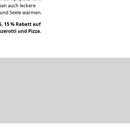
 man auch leckere
ib und Seele wärmen.
, 15 % Rabatt auf
nzerotti und Pizza
.