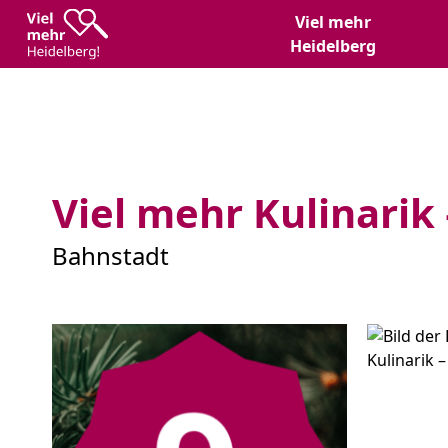
Zum
Zum
Viel mehr
Inhalt
Hauptmenü
Heidelberg
Viel mehr Kulinarik –
Bahnstadt