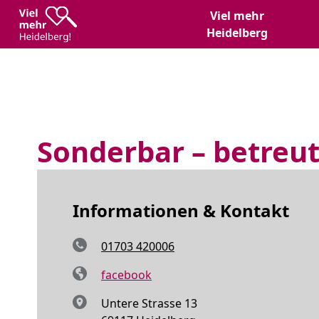
Zum
Zum
Viel mehr
Inhalt
Hauptmenü
Heidelberg
Sonderbar – betreut
Informationen & Kontakt
01703 420006
facebook
Untere Strasse 13