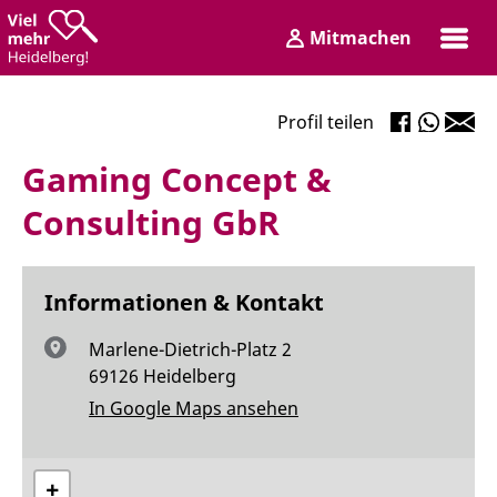
Zum
Zum
Mitmachen
Inhalt
Hauptmenü
Login
Profil teilen
Gaming Concept &
Consulting GbR
Informationen & Kontakt
Marlene-Dietrich-Platz 2
69126 Heidelberg
In Google Maps ansehen
+