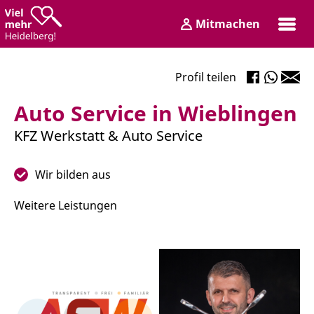
Zum
Zum
Mitmachen
Inhalt
Hauptmenü
Login
Profil teilen
Auto Service in Wieblingen
KFZ Werkstatt & Auto Service
Wir bilden aus
Weitere Leistungen