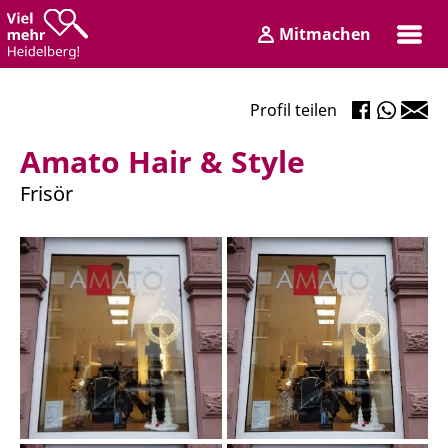
Zum
Zum
Mitmachen
Inhalt
Hauptmenü
Login
Profil teilen
Amato Hair & Style
Frisör